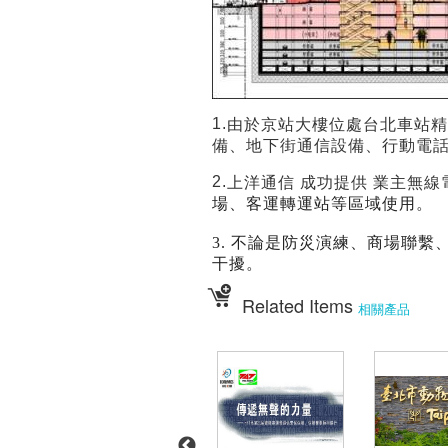
1.
由於京站大樓位處台北車站精
備、地下街通信設備、行動電
2.
上洋通信 成功提供 業主無
場、客運轉運站等區域使用。
3. 不論是防災演練、商場聯
干擾。
Related Items
相關產品