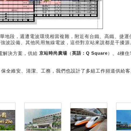
華地段，週遭電波環境相當複雜，附近有台鐵、高鐵、捷運
話強波設備、其他民用無線電波，這些對京站來說都是干擾源
京站時尚廣場
（
英語：
Q Square
）
線電解決方案，供給
、4棟
繫、保全維安、清潔、工務，我們也設計了多組工作頻道供給