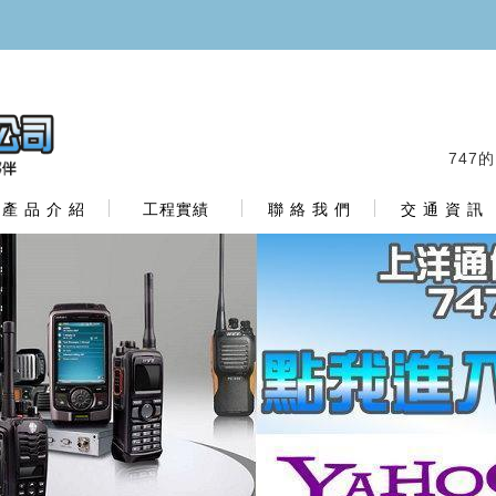
747
產 品 介 紹
工程實績
聯 絡 我 們
交 通 資 訊