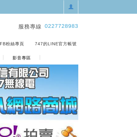
0227728983
服務專線
的FB粉絲專頁
｜
747的LINE官方帳號
影音專區