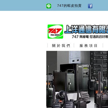
747的蝦皮拍賣
關 於 我 們
服 務 項 目