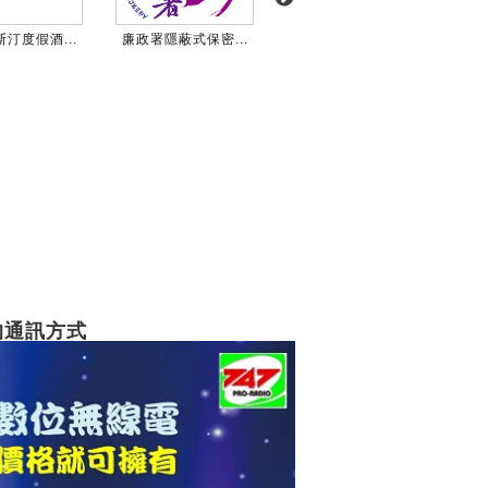
汀度假酒...
廉政署隱蔽式保密...
台北市仁愛醫院數...
國防
的通訊方式