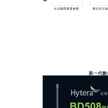
...
華航諾富特飯店多...
台北聽障奧運會開...
臺北市立動物
新一代數