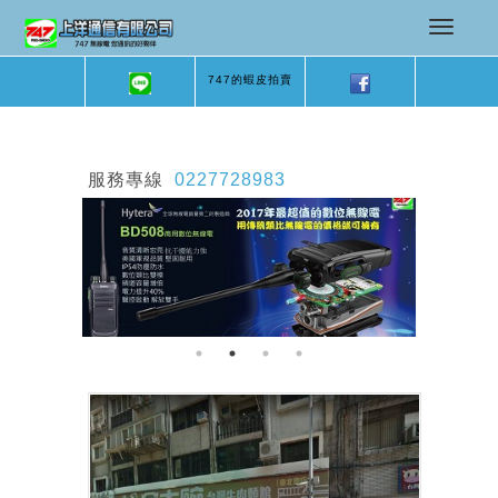
747的蝦皮拍賣
服務專線
0227728983